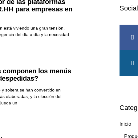
or de las plataformas
Socia
RR.HH para empresas en
F
I
a
n
ón está viviendo una gran tensión,
c
s
rgencia del día a día y la necesidad
e
t
b
a
o
g
o
r
k
a
-
m
s componen los menús
f
despedidas?
 y soltera se han convertido en
s elaboradas, y la elección del
 juega un
Categ
Inicio
Produ