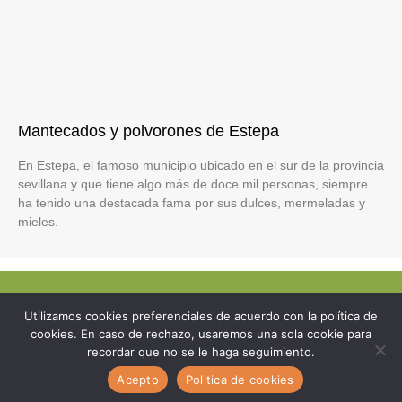
Mantecados y polvorones de Estepa
En Estepa, el famoso municipio ubicado en el sur de la provincia
sevillana y que tiene algo más de doce mil personas, siempre
ha tenido una destacada fama por sus dulces, mermeladas y
mieles.
Utilizamos cookies preferenciales de acuerdo con la política de
© 2023 Todos los derechos reservados.
cookies. En caso de rechazo, usaremos una sola cookie para
recordar que no se le haga seguimiento.
Politica de cookies
Politica de privacidad
Acepto
Politica de cookies