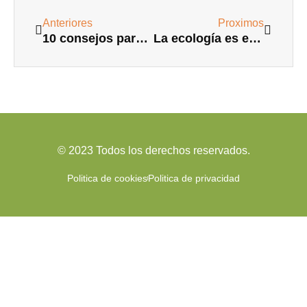
Ant
Siguie
Anteriores
Proximos
10 consejos para lavar tu uniforme si trabajas en hostelería
La ecología es el único camino
© 2023 Todos los derechos reservados.
Politica de cookies
Politica de privacidad