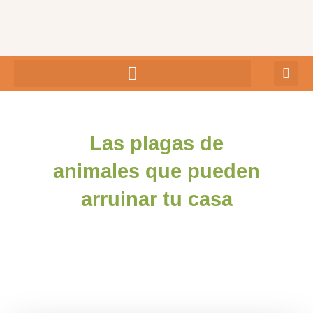
Ir
al
contenido
Las plagas de
animales que pueden
arruinar tu casa
admin
junio 5, 2023