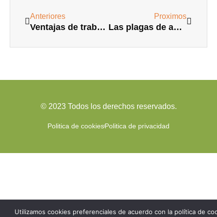
Ant
Siguie
Anteriores
Proximos
Ventajas de trabajar en hostelería y restauración
Las plagas de animales que pueden arruinar tu casa
© 2023 Todos los derechos reservados.
Politica de cookies
Politica de privacidad
Utilizamos cookies preferenciales de acuerdo con la política de co