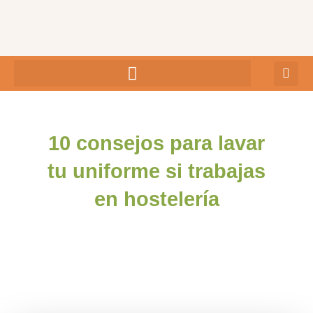
Ir
al
contenido
10 consejos para lavar
tu uniforme si trabajas
en hostelería
admin
junio 2, 2023