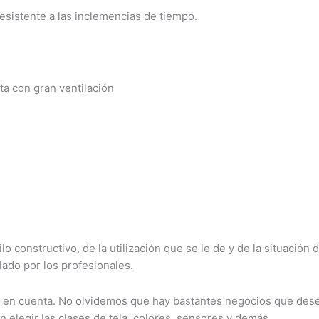
resistente a las inclemencias de tiempo.
nta con gran ventilación
lo constructivo, de la utilización que se le de y de la situación 
lado por los profesionales.
y en cuenta. No olvidemos que hay bastantes negocios que dese
n elegir las clases de tela, colores, sensores y demás.