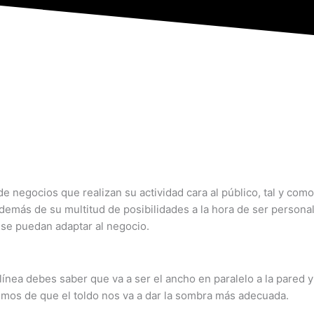
e negocios que realizan su actividad cara al público, tal y com
 además de su multitud de posibilidades a la hora de ser person
 se puedan adaptar al negocio.
 línea debes saber que va a ser el ancho en paralelo a la pared 
emos de que el toldo nos va a dar la sombra más adecuada.