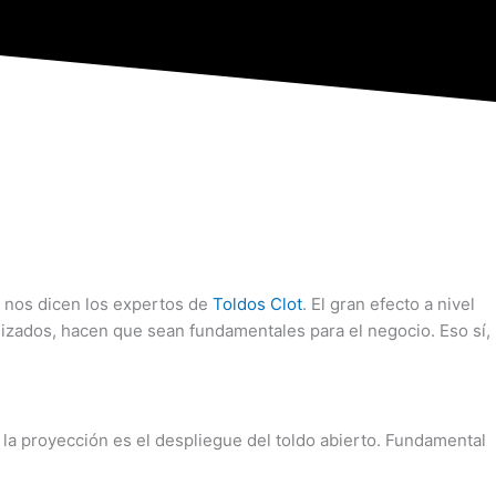
o nos dicen los expertos de
Toldos Clot
. El gran efecto a nivel
alizados, hacen que sean fundamentales para el negocio. Eso sí,
y la proyección es el despliegue del toldo abierto. Fundamental