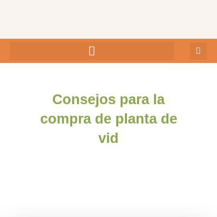
Ir
al
contenido
Consejos para la
compra de planta de
vid
admin
marzo 22, 2023