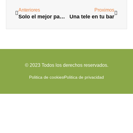
Ant
Siguie
Anteriores
Proximos
Solo el mejor pan de España cuenta con Indicación Geográfica Protegida
Una tele en tu bar
© 2023 Todos los derechos reservados.
Politica de cookies
Politica de privacidad